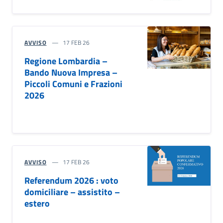
AVVISO
17 FEB 26
Regione Lombardia –
Bando Nuova Impresa –
Piccoli Comuni e Frazioni
2026
AVVISO
17 FEB 26
Referendum 2026 : voto
domiciliare – assistito –
estero