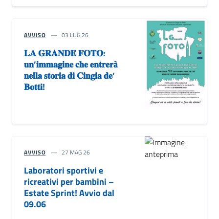
AVVISO
03 LUG 26
𝐋𝐀 𝐆𝐑𝐀𝐍𝐃𝐄 𝐅𝐎𝐓𝐎:
𝐮𝐧’𝐢𝐦𝐦𝐚𝐠𝐢𝐧𝐞 𝐜𝐡𝐞 𝐞𝐧𝐭𝐫𝐞𝐫à
𝐧𝐞𝐥𝐥𝐚 𝐬𝐭𝐨𝐫𝐢𝐚 𝐝𝐢 𝐂𝐢𝐧𝐠𝐢𝐚 𝐝𝐞’
𝐁𝐨𝐭𝐭𝐢!
AVVISO
27 MAG 26
Laboratori sportivi e
ricreativi per bambini –
Estate Sprint! Avvio dal
09.06