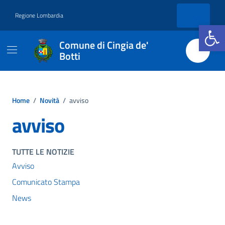
Vai ai contenuti
Vai al footer
Regione Lombardia
Apri la b
Comune di Cingia de'
Botti
Home
/
Novità
/
avviso
avviso
TUTTE LE NOTIZIE
Avviso
Comunicato Stampa
News