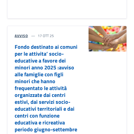
AVVISO
17 OTT 25
Fondo destinato ai comuni
per le attivita’ socio-
educative a favore dei
minori anno 2025 :avviso
alle famiglie con figli
minori che hanno
frequentato le attività
organizzate dai centri
estivi, dai servizi socio-
educativi territoriali e dai
centri con funzione
educativa e ricreativa
periodo giugno-settembre