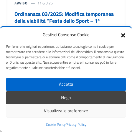
AVVISO
11 GIU 25
Ordinanaza 03/2025: Modifica temporanea
della viabilità “Festa dello Sport – 1ª
edizione” 14.06.2025
Gestisci Consenso Cookie
Per fornire le migliori esperienze, utilizziamo tecnologie come i cookie per
memorizzare e/o accedere alle informazioni del dispositivo. Il consenso a queste
tecnologie ci permetterà di elaborare dati come il comportamento di navigazione
o ID unici su questo sito. Non acconsentire o ritirare il consenso può influire
AVVISO
04 GIU 25
negativamente su alcune caratteristiche e funzioni.
Trasferimento sede di
Accetta
seggio elettorale – Sezione
1
Nega
Visualizza le preferenze
Cookie Policy
Privacy Policy
AVVISO
03 GIU 2025