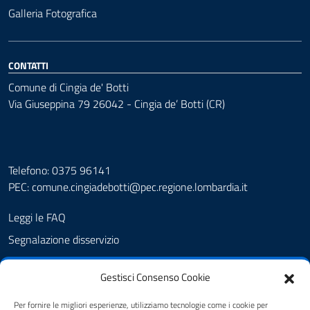
Galleria Fotografica
CONTATTI
Comune di Cingia de' Botti
Via Giuseppina 79 26042 - Cingia de’ Botti (CR)
Telefono: 0375 96141
PEC:
comune.cingiadebotti@pec.regione.lombardia.it
Leggi le FAQ
Segnalazione disservizio
Prenotazione appuntamento
Gestisci Consenso Cookie
Albo pretorio
Amministrazione trasparente
Per fornire le migliori esperienze, utilizziamo tecnologie come i cookie per