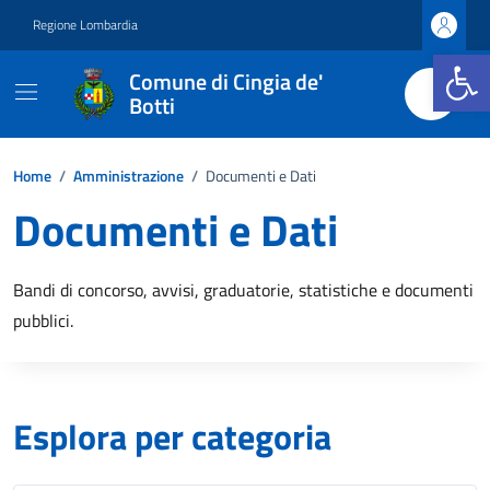
Vai ai contenuti
Vai al footer
Regione Lombardia
Apri la b
Comune di Cingia de'
Botti
Home
/
Amministrazione
/
Documenti e Dati
Documenti e Dati
Bandi di concorso, avvisi, graduatorie, statistiche e documenti
pubblici.
Esplora per categoria