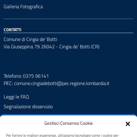
Galleria Fotografica
CONTATTI
Comune di Cingia de' Botti
Via Giuseppina 79 26042 - Cingia de’ Botti (CR)
Telefono: 0375 96141
PEC:
comune.cingiadebotti@pec.regione.lombardia.it
Leggi le FAQ
Segnalazione disservizio
Prenotazione appuntamento
Gestisci Consenso Cookie
Albo pretorio
Amministrazione trasparente
Per fornire le migliori esperienze, utilizziamo tecnologie come i cookie per