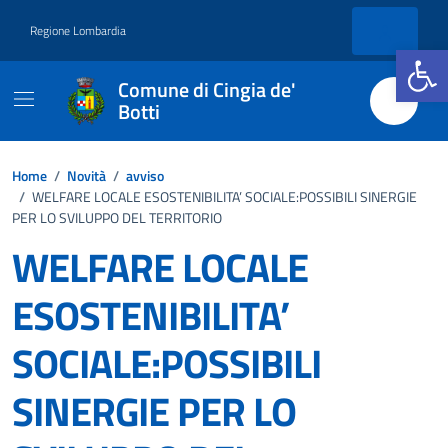
Vai ai contenuti
Vai al footer
Regione Lombardia
Apri la b
Comune di Cingia de'
Botti
Home
/
Novità
/
avviso
/
WELFARE LOCALE ESOSTENIBILITA’ SOCIALE:POSSIBILI SINERGIE
PER LO SVILUPPO DEL TERRITORIO
WELFARE LOCALE
ESOSTENIBILITA’
SOCIALE:POSSIBILI
SINERGIE PER LO