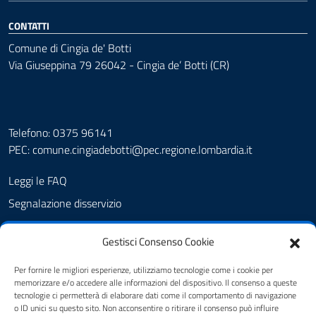
CONTATTI
Comune di Cingia de' Botti
Via Giuseppina 79 26042 - Cingia de’ Botti (CR)
Telefono: 0375 96141
PEC:
comune.cingiadebotti@pec.regione.lombardia.it
Leggi le FAQ
Segnalazione disservizio
Prenotazione appuntamento
Gestisci Consenso Cookie
Albo pretorio
Amministrazione trasparente
Per fornire le migliori esperienze, utilizziamo tecnologie come i cookie per
memorizzare e/o accedere alle informazioni del dispositivo. Il consenso a queste
Informativa privacy
tecnologie ci permetterà di elaborare dati come il comportamento di navigazione
o ID unici su questo sito. Non acconsentire o ritirare il consenso può influire