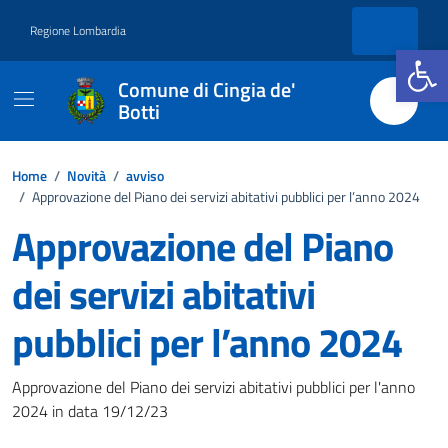
Vai ai contenuti
Vai al footer
Regione Lombardia
Apri la b
Comune di Cingia de'
Botti
Home
/
Novità
/
avviso
/
Approvazione del Piano dei servizi abitativi pubblici per l’anno 2024
Approvazione del Piano
dei servizi abitativi
pubblici per l’anno 2024
Dettagli della notizia
Approvazione del Piano dei servizi abitativi pubblici per l'anno
2024 in data 19/12/23