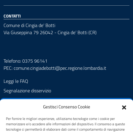
CONTATTI
Comune di Cingia de' Botti
Via Giuseppina 79 26042 - Cingia de’ Botti (CR)
Telefono: 0375 96141
PEC:
comune.cingiadebotti@pec.regione.lombardia.it
Leggi le FAQ
Segnalazione disservizio
Prenotazione appuntamento
Gestisci Consenso Cookie
Albo pretorio
Amministrazione trasparente
Per fornire le migliori esperienze, utilizziamo tecnologie come i cookie per
memorizzare e/o accedere alle informazioni del dispositivo. Il consenso a queste
Informativa privacy
tecnologie ci permetterà di elaborare dati come il comportamento di navigazione