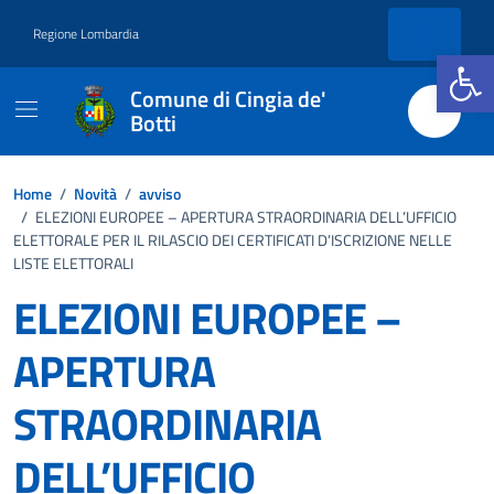
Vai ai contenuti
Vai al footer
Regione Lombardia
Apri la b
Comune di Cingia de'
Botti
Home
/
Novità
/
avviso
/
ELEZIONI EUROPEE – APERTURA STRAORDINARIA DELL’UFFICIO
ELETTORALE PER IL RILASCIO DEI CERTIFICATI D’ISCRIZIONE NELLE
LISTE ELETTORALI
ELEZIONI EUROPEE –
APERTURA
STRAORDINARIA
DELL’UFFICIO