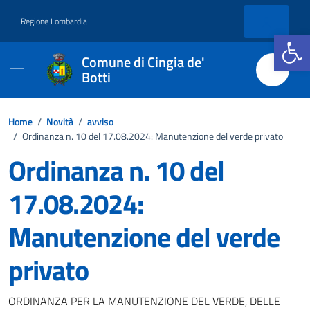
Vai ai contenuti
Vai al footer
Regione Lombardia
Apri la b
Comune di Cingia de'
Botti
Home
/
Novità
/
avviso
/
Ordinanza n. 10 del 17.08.2024: Manutenzione del verde privato
Ordinanza n. 10 del
17.08.2024:
Manutenzione del verde
privato
Dettagli della notizia
ORDINANZA PER LA MANUTENZIONE DEL VERDE, DELLE