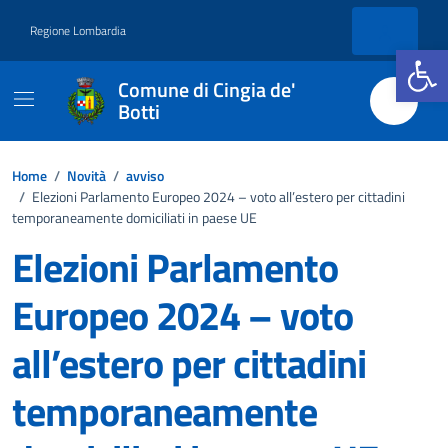
Vai ai contenuti
Vai al footer
Regione Lombardia
Apri la b
Comune di Cingia de'
Botti
Home
/
Novità
/
avviso
/
Elezioni Parlamento Europeo 2024 – voto all’estero per cittadini
temporaneamente domiciliati in paese UE
Elezioni Parlamento
Europeo 2024 – voto
all’estero per cittadini
temporaneamente