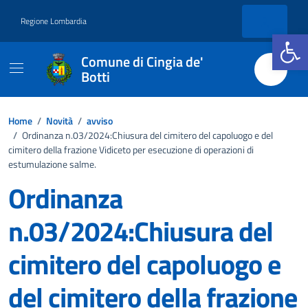
Vai ai contenuti
Vai al footer
Regione Lombardia
Apri la b
Comune di Cingia de'
Botti
Home
/
Novità
/
avviso
/
Ordinanza n.03/2024:Chiusura del cimitero del capoluogo e del
cimitero della frazione Vidiceto per esecuzione di operazioni di
estumulazione salme.
Ordinanza
n.03/2024:Chiusura del
cimitero del capoluogo e
del cimitero della frazione