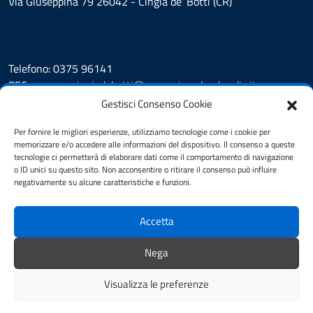
Via Giuseppina 79 26042 - Cingia de’ Botti (CR)
Telefono: 0375 96141
PEC:
comune.cingiadebotti@pec.regione.lombardia.it
Gestisci Consenso Cookie
Leggi le FAQ
Segnalazione disservizio
Per fornire le migliori esperienze, utilizziamo tecnologie come i cookie per
memorizzare e/o accedere alle informazioni del dispositivo. Il consenso a queste
Prenotazione appuntamento
tecnologie ci permetterà di elaborare dati come il comportamento di navigazione
Albo pretorio
o ID unici su questo sito. Non acconsentire o ritirare il consenso può influire
Amministrazione trasparente
negativamente su alcune caratteristiche e funzioni.
Informativa privacy
Note legali
Accetta
Dichiarazione di accessibilità
Cookie Policy (UE)
Nega
Feedback
Visualizza le preferenze