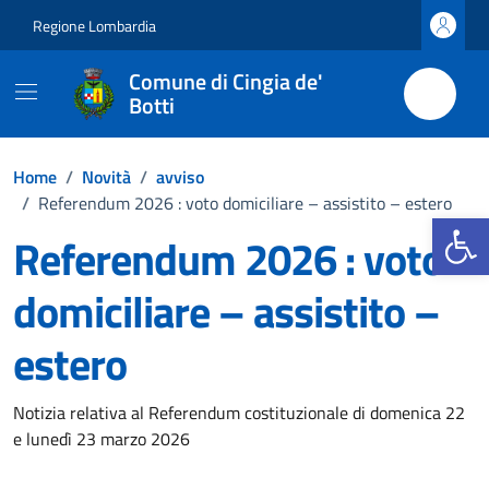
Vai ai contenuti
Vai al footer
Regione Lombardia
Comune di Cingia de'
Botti
Home
/
Novità
/
avviso
/
Referendum 2026 : voto domiciliare – assistito – estero
Apri la b
Referendum 2026 : voto
domiciliare – assistito –
estero
Dettagli della notizia
Notizia relativa al Referendum costituzionale di domenica 22
e lunedì 23 marzo 2026