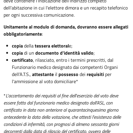
deve contenere l'indicazione dell'indirizzo completo
dell'abitazione in cui l'elettore dimora e un recapito telefonico
per ogni successiva comunicazione.
Unitamente al modulo di domanda, dovranno essere allegati
obbligatoriamente
:
copia
della
tessera elettoral
e;
copia
di un
documento d'identità valido
;
certificato
, rilasciato, entro i termini prescritti, dal
Funzionario medico designato dai competenti Organi
dell’A.T.S.,
attestante
il
possesso
dei
requisiti
per
l'ammissione al voto domiciliare*
*
L'accertamento dei requisiti al fine dell'esercizio del voto deve
essere fatto dal funzionario medico designato dall'ASL, con
certificato in data non anteriore al quarantacinquesimo giorno
antecedente la data della votazione, che attesti l'esistenza delle
condizioni di infermità, con prognosi di almeno sessanta giorni
decorrenti dalla data di rilascio del certificato, ovvero delle