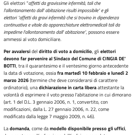
Gli elettori "
affetti da gravissime infermità, tali che
l'allontanamento dall' abitazione risulti impossibile" e gli
elettori "affetti da gravi infermità che si trovino in dipendenza
continuativa e vitale da apparecchiature elettromedicali tali da
impedirne l'allontanamento dall' abitazione"
, possono essere
ammessi al voto domiciliare.
Per avvalersi
del
diritto di voto a domicilio
, gli
elettori
devono far pervenire al Sindaco del Comune di CINGIA DE’
BOTTI
, tra il quarantesimo e il ventesimo giorno antecedente
la data di votazione, ossia
fra martedì 10 febbraio e lunedì 2
marzo 2026
(termine che deve considerarsi di carattere
ordinatorio), una
dichiarazione in carta libera
attestante la
volontà di esprimere il voto presso l'abitazione in cui dimorano
(art. 1 del D.L. 3 gennaio 2006, n. 1, convertito, con
modificazioni, dalla L. 27 gennaio 2006, n. 22, come
modificato dalla legge 7 maggio 2009, n. 46).
La
domanda
, come da
modello disponibile presso gli uffici
,