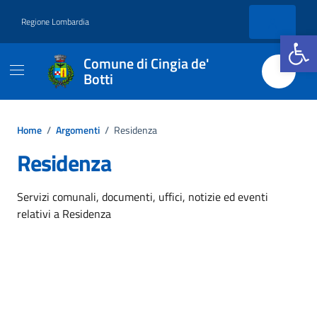
Vai ai contenuti
Vai al footer
Regione Lombardia
Apri la b
Comune di Cingia de'
Botti
Home
/
Argomenti
/
Residenza
Residenza
Dettagli dell'argomento
Servizi comunali, documenti, uffici, notizie ed eventi
relativi a Residenza