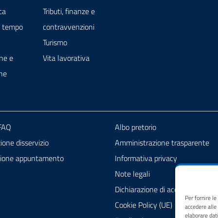
ca
Tributi, finanze e
e tempo
contravvenzioni
Turismo
ne e
Vita lavorativa
ne
 FAQ
Albo pretorio
one disservizio
Amministrazione trasparente
zione appuntamento
Informativa privacy
Note legali
Dichiarazione di accessibilità
Per fornire l
Cookie Policy (UE)
accedere alle
elaborare dat