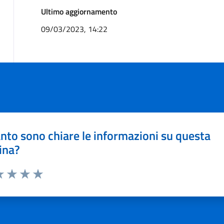
Ultimo aggiornamento
09/03/2023, 14:22
nto sono chiare le informazioni su questa
ina?
a 1 stelle su 5
luta 2 stelle su 5
Valuta 3 stelle su 5
Valuta 4 stelle su 5
Valuta 5 stelle su 5