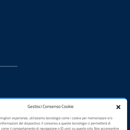
Gestisci Consenso Cookie
e migliori esperienze, utilizziamo tecnologie come i cookie per memorizzare e/o
 informazioni del dispositivo. Il consenso a queste tecnologie ci permetterà di
i come il comportamento di navigazione o ID unici su questo sito. Non acconsentire