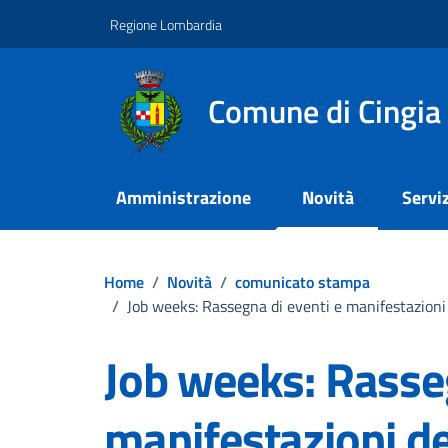
Vai ai contenuti
Vai al footer
Regione Lombardia
Comune di Cingia 
Amministrazione
Novità
Serviz
Home
/
Novità
/
comunicato stampa
/
Job weeks: Rassegna di eventi e manifestazioni d
Job weeks: Rasseg
manifestazioni de