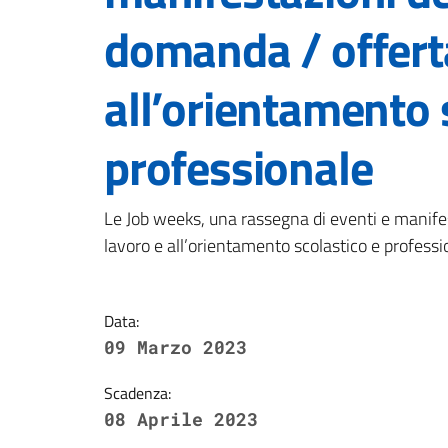
domanda / offerta
all’orientamento 
professionale
Dettagli della notizi
Le Job weeks, una rassegna di eventi e manifes
lavoro e all’orientamento scolastico e professi
Data:
09 Marzo 2023
Scadenza:
08 Aprile 2023