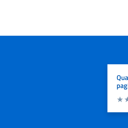
Qua
pag
Valut
Va