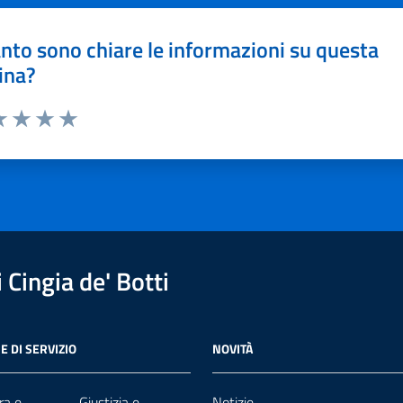
nto sono chiare le informazioni su questa
ina?
a 1 stelle su 5
luta 2 stelle su 5
Valuta 3 stelle su 5
Valuta 4 stelle su 5
Valuta 5 stelle su 5
Cingia de' Botti
E DI SERVIZIO
NOVITÀ
ra e
Giustizia e
Notizie