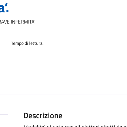
’.
a
RAVE INFERMITA'
Tempo di lettura:
Descrizione
Modalita' di voto per gli elettori affetti da 