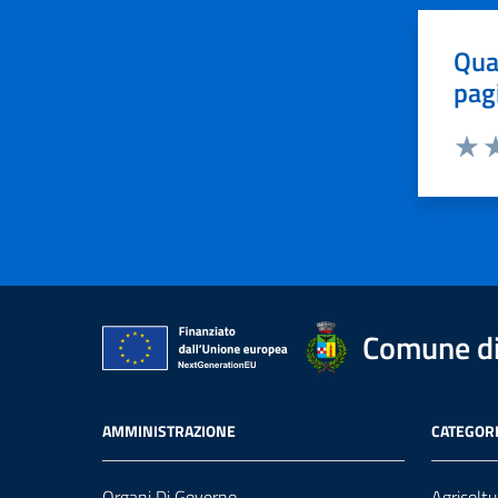
Qua
pag
Valut
Va
Comune di 
AMMINISTRAZIONE
CATEGORI
Organi Di Governo
Agricoltu