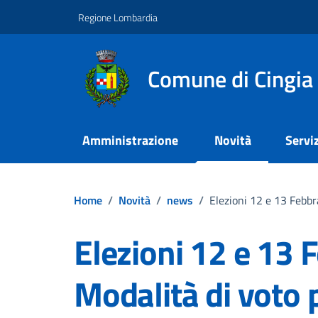
Vai ai contenuti
Vai al footer
Regione Lombardia
Comune di Cingia 
Amministrazione
Novità
Serviz
Home
/
Novità
/
news
/
Elezioni 12 e 13 Febbra
Elezioni 12 e 13 
Modalità di voto pe