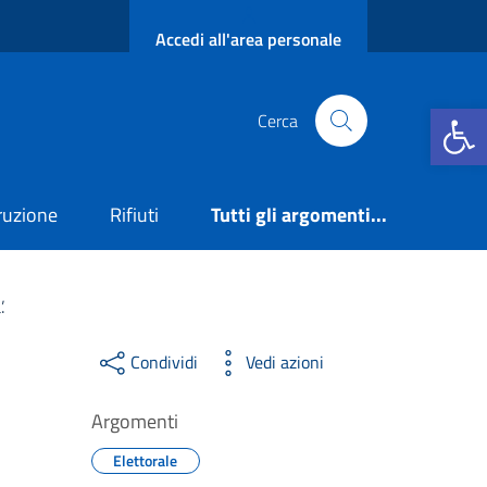
Accedi all'area personale
Apri la b
Cerca
truzione
Rifiuti
Tutti gli argomenti...
.
Condividi
Vedi azioni
Argomenti
Elettorale