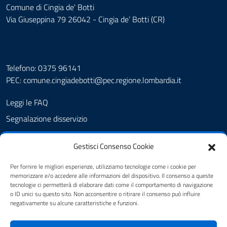
Comune di Cingia de' Botti
Via Giuseppina 79 26042 - Cingia de’ Botti (CR)
Telefono: 0375 96141
PEC:
comune.cingiadebotti@pec.regione.lombardia.it
Leggi le FAQ
Segnalazione disservizio
Prenotazione appuntamento
Gestisci Consenso Cookie
Albo pretorio
Amministrazione trasparente
Per fornire le migliori esperienze, utilizziamo tecnologie come i cookie per
memorizzare e/o accedere alle informazioni del dispositivo. Il consenso a queste
Informativa privacy
tecnologie ci permetterà di elaborare dati come il comportamento di navigazione
o ID unici su questo sito. Non acconsentire o ritirare il consenso può influire
Note legali
negativamente su alcune caratteristiche e funzioni.
Dichiarazione di accessibilità