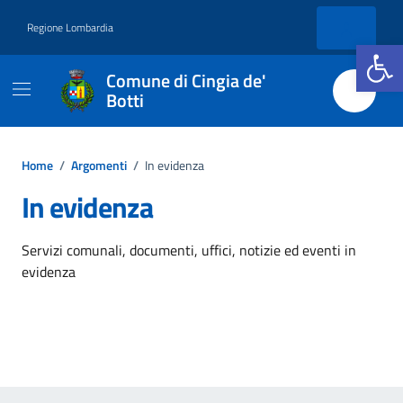
Vai ai contenuti
Vai al footer
Regione Lombardia
Apri la b
Comune di Cingia de'
Botti
Home
/
Argomenti
/
In evidenza
In evidenza
Dettagli dell'argomento
Servizi comunali, documenti, uffici, notizie ed eventi in
evidenza