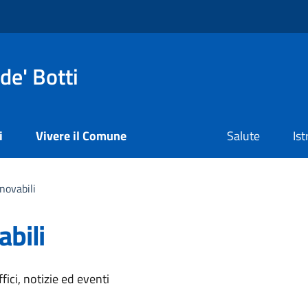
de' Botti
i
Vivere il Comune
Salute
Is
novabili
abili
'argomento
ici, notizie ed eventi