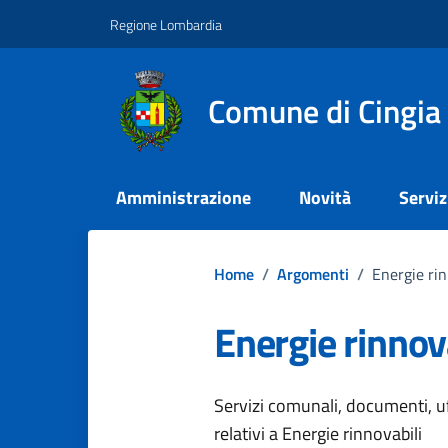
Vai ai contenuti
Vai al footer
Regione Lombardia
Comune di Cingia 
Amministrazione
Novità
Serviz
Home
/
Argomenti
/
Energie rin
Energie rinnov
Dettagli dell
Servizi comunali, documenti, uff
relativi a Energie rinnovabili