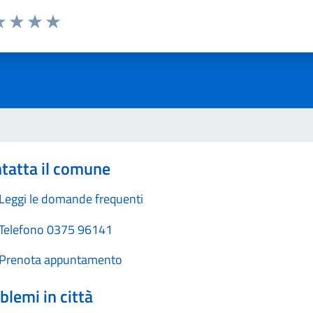
a 1 stelle su 5
luta 2 stelle su 5
Valuta 3 stelle su 5
Valuta 4 stelle su 5
Valuta 5 stelle su 5
tatta il comune
Leggi le domande frequenti
Telefono 0375 96141
Prenota appuntamento
blemi in città