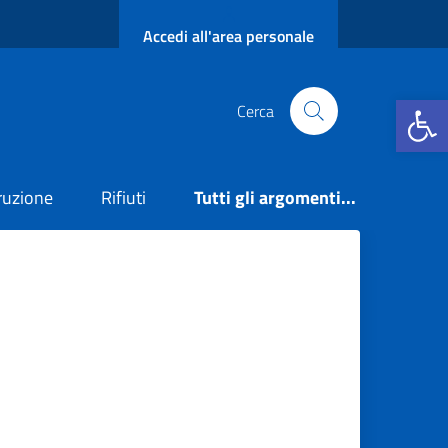
Accedi all'area personale
Apri la b
Cerca
truzione
Rifiuti
Tutti gli argomenti...