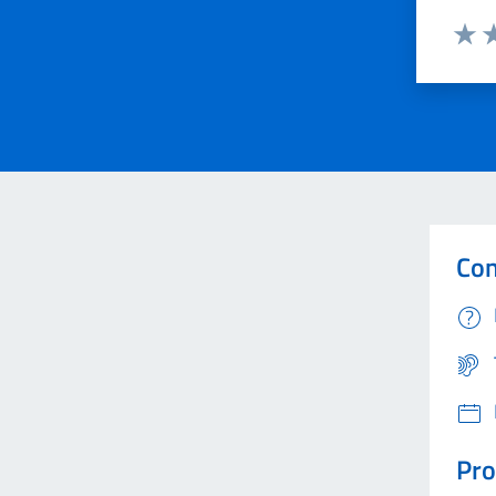
Valut
Va
Con
Pro