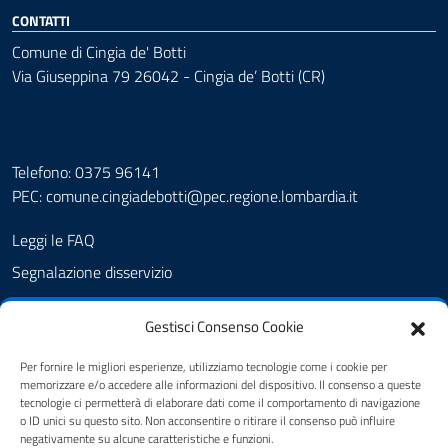
CONTATTI
Comune di Cingia de' Botti
Via Giuseppina 79 26042 - Cingia de’ Botti (CR)
Telefono: 0375 96141
PEC:
comune.cingiadebotti@pec.regione.lombardia.it
Leggi le FAQ
Segnalazione disservizio
Prenotazione appuntamento
Gestisci Consenso Cookie
Albo pretorio
Amministrazione trasparente
Per fornire le migliori esperienze, utilizziamo tecnologie come i cookie per
memorizzare e/o accedere alle informazioni del dispositivo. Il consenso a queste
Informativa privacy
tecnologie ci permetterà di elaborare dati come il comportamento di navigazione
o ID unici su questo sito. Non acconsentire o ritirare il consenso può influire
Note legali
negativamente su alcune caratteristiche e funzioni.