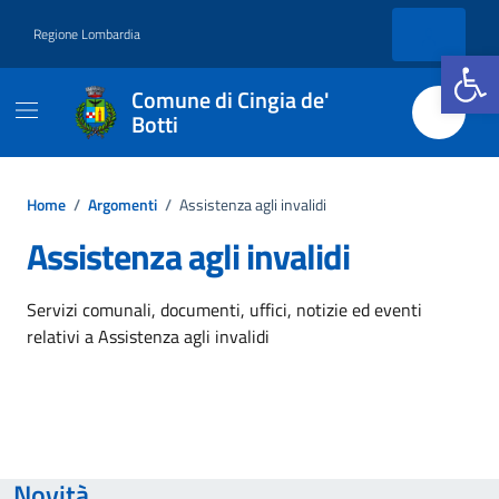
Vai ai contenuti
Vai al footer
Regione Lombardia
Apri la b
Comune di Cingia de'
Botti
Home
/
Argomenti
/
Assistenza agli invalidi
Assistenza agli invalidi
Dettagli dell'argomento
Servizi comunali, documenti, uffici, notizie ed eventi
relativi a Assistenza agli invalidi
Novità