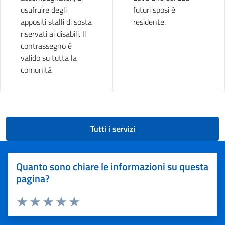
usufruire degli
futuri sposi è
appositi stalli di sosta
residente.
riservati ai disabili. Il
contrassegno è
valido su tutta la
comunità
Tutti i servizi
Quanto sono chiare le informazioni su questa
pagina?
Valuta 1 stelle su 5
Valuta 2 stelle su 5
Valuta 3 stelle su 5
Valuta 4 stelle su 5
Valuta 5 stelle su 5