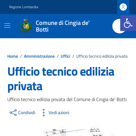
Vai ai contenuti
Vai al footer
Regione Lombardia
Apri la b
Comune di Cingia de'
Botti
Home
/
Amministrazione
/
Uffici
/
Ufficio tecnico edilizia privata
Ufficio tecnico edilizia
privata
Ufficio tecnico edilizia privata del Comune di Cingia de' Botti
Condividi
Vedi azioni