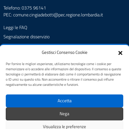
Telefono: 0375 96141
PEC:
comune.cingiadebotti@pec.regione.lombardia.it
Leggi le FAQ
Segnalazione disservizio
Prenotazione appuntamento
Gestisci Consenso Cookie
Albo pretorio
Amministrazione trasparente
Per fornire le migliori esperienze, utilizziamo tecnologie come i cookie per
memorizzare e/o accedere alle informazioni del dispositivo. Il consenso a queste
Informativa privacy
tecnologie ci permetterà di elaborare dati come il comportamento di navigazione
o ID unici su questo sito. Non acconsentire o ritirare il consenso può influire
Note legali
negativamente su alcune caratteristiche e funzioni.
Dichiarazione di accessibilità
Accetta
Cookie Policy (UE)
Feedback
Nega
Visualizza le preferenze