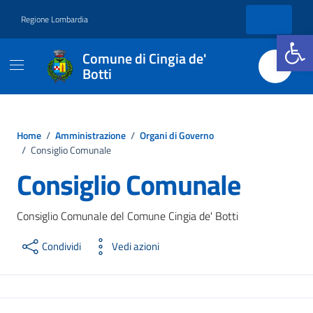
Vai ai contenuti
Vai al footer
Regione Lombardia
Apri la b
Comune di Cingia de'
Botti
Home
/
Amministrazione
/
Organi di Governo
/
Consiglio Comunale
Consiglio Comunale
Consiglio Comunale del Comune Cingia de' Botti
Condividi
Vedi azioni